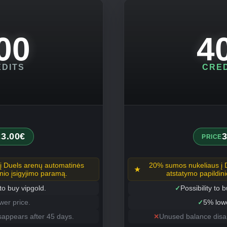
00
4
DITS
CRE
3.00€
3
E
PRICE
į Duels arenų automatinės
20% sumos nukeliaus į 
nio įsigyjimo paramą.
atstatymo papildini
 to buy vipgold.
Possibility to 
wer price.
5% lowe
appears after 45 days.
Unused balance disap