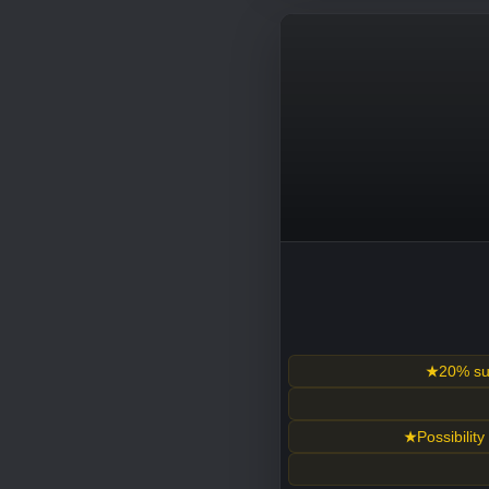
20% sum
Possibility