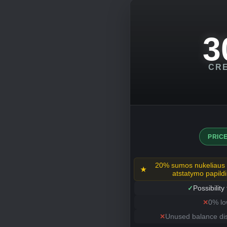
3
CRE
PRIC
20% sumos nukeliaus 
atstatymo papildi
Possibility
0% lo
Unused balance dis