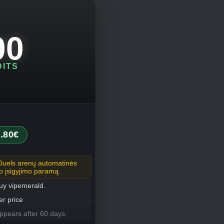
00
DITS
.80€
Duels arenų automatinės
o įsigyjimo paramą.
buy vipemerald.
r price
pears after 60 days.