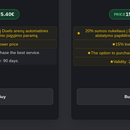
5.40€
1
E
PRICE
į Duels arenų automatinės
20% sumos nukeliaus į 
nio įsigyjimo paramą.
atstatymo papildini
ower price
15% low
hase the best service.
The option to purchas
y: 90 days.
Validity:
Buy
Bu