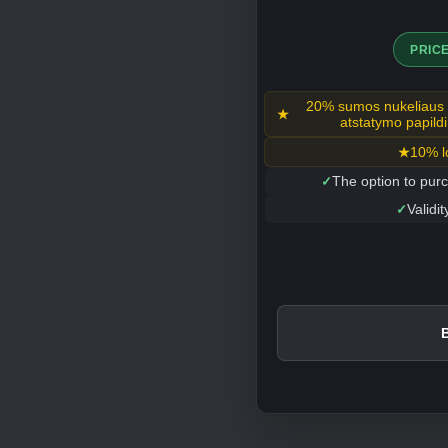
PRIC
20% sumos nukeliaus 
atstatymo papildi
10% l
The option to purc
Validit