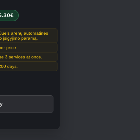
5.30€
Duels arenų automatinės
o įsigyjimo paramą.
er price
e 3 services at once.
 200 days.
y