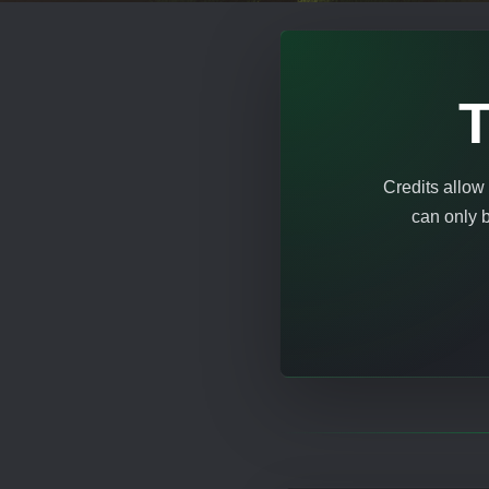
T
Credits allow 
can only 