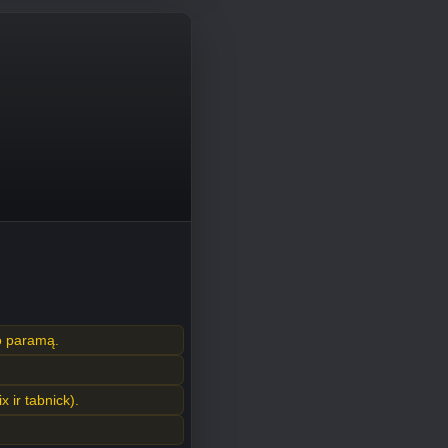
o paramą.
x ir tabnick).