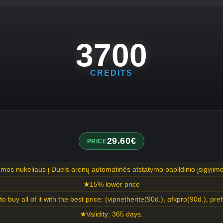
3700
CREDITS
29.60€
PRICE
os nukeliaus į Duels arenų automatinės atstatymo papildinio įsigyjim
15% lower price
 to buy all of it with the best price: (vipnetherite(90d.), afkpro(90d.), prefi
Validity: 365 days.