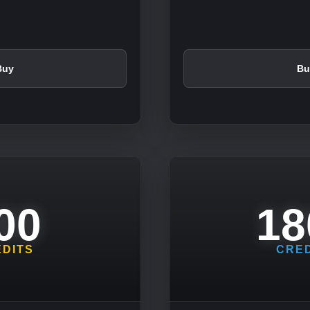
Buy
Bu
00
18
DITS
CRE