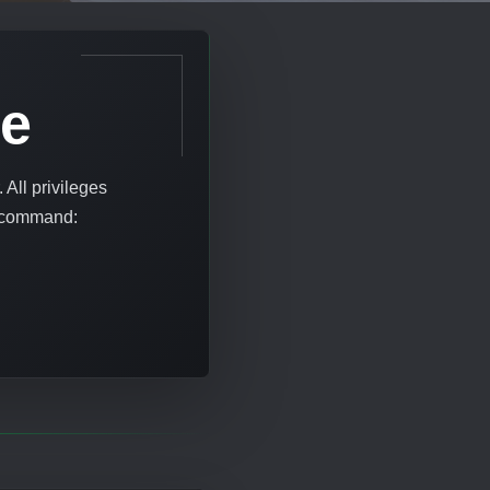
ce
 All privileges
e command: