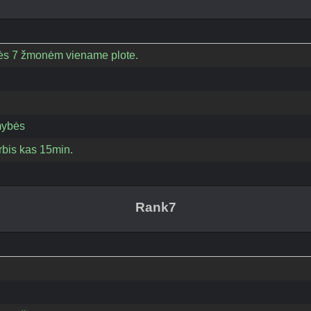
eisės 7 žmonėm viename plote.
mybės
bis kas 15min.
Rank7