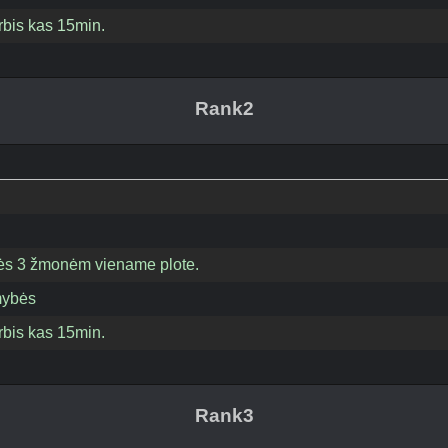
bis kas 15min.
Rank2
eisės 3 žmonėm viename plote.
mybės
bis kas 15min.
Rank3