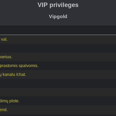
VIP privileges
Vipgold
val.
rverius.
paprastomis spalvomis.
ų kanalu /chat.
idimų plote.
end.