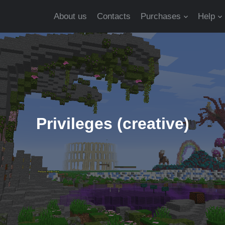
About us
Contacts
Purchases
Help
Privileges (creative)