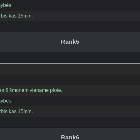
mybės
bis kas 15min.
Rank5
eisės 6 žmonėm viename plote.
mybės
bis kas 15min.
Rank6