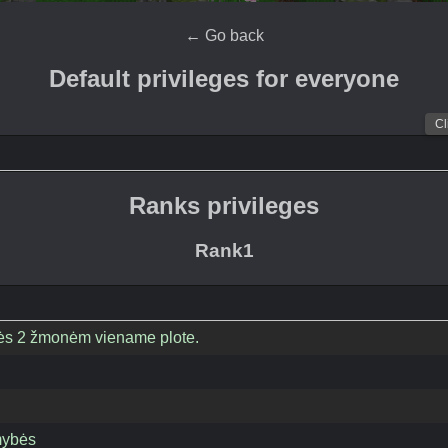
←
Go back
Default privileges for everyone
Cl
Ranks privileges
Rank1
eisės 2 žmonėm viename plote.
mybės