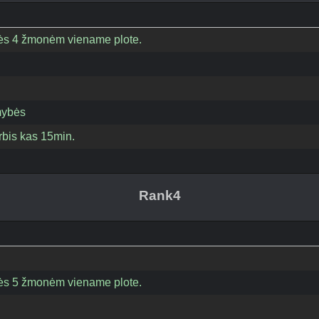
eisės 4 žmonėm viename plote.
mybės
bis kas 15min.
Rank4
eisės 5 žmonėm viename plote.