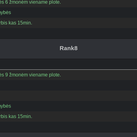
eisės 6 žmonėm viename plote.
mybės
bis kas 15min.
Rank8
eisės 9 žmonėm viename plote.
mybės
bis kas 15min.