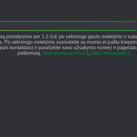
 pristatysime per 1-2 d.d. po sėkmingo gauto mokėjimo ir suta
os. Po sėkmingo mokėjimo susisiekite su mumis el.paštu krepxin
giais kontaktais) ir parašykite savo užsakymo numerį ir pageida
paštomatą.
https://www.omniva.lt
,
https://www.post.lt
.