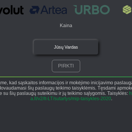
Kaina
Jūsų Vardas
PIRKTI
me, kad sąskaitos informacijos ir mokėjimo inicijavimo paslau
ovaudamasi šių paslaugų teikimo taisyklėmis. Tęsdami apmokėj
e su šių paslaugų suteikimu ir jų teikimo sąlygomis. Taisyklės:
h
a.lt/v2/lt-LT/sutartys/mip-taisykles-2020
.