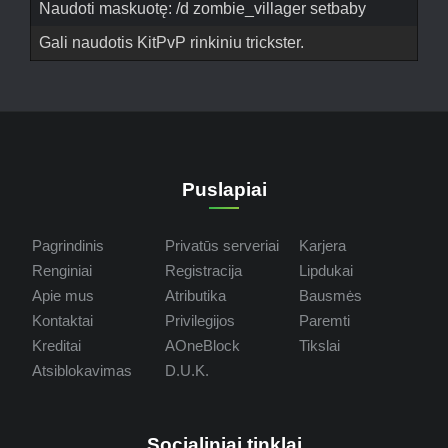
Naudoti maskuotę: /d zombie_villager setbaby
Gali naudotis KitPvP rinkiniu trickster.
Puslapiai
Pagrindinis
Privatūs serveriai
Karjera
Renginiai
Registracija
Lipdukai
Apie mus
Atributika
Bausmės
Kontaktai
Privilegijos
Paremti
Kreditai
AOneBlock
Tikslai
Atsiblokavimas
D.U.K.
Socialiniai tinklai