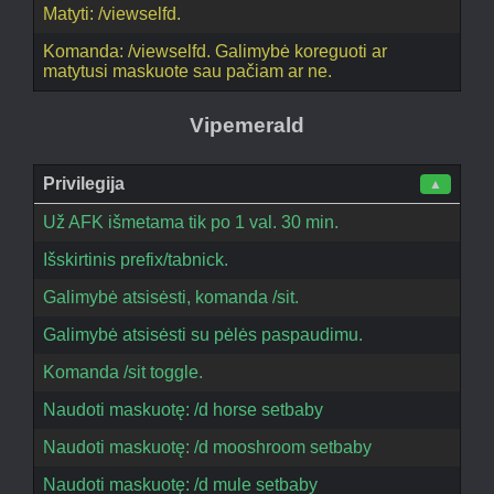
Matyti: /viewselfd.
Komanda: /viewselfd. Galimybė koreguoti ar
matytusi maskuote sau pačiam ar ne.
Vipemerald
Privilegija
▲
Už AFK išmetama tik po 1 val. 30 min.
Išskirtinis prefix/tabnick.
Galimybė atsisėsti, komanda /sit.
Galimybė atsisėsti su pėlės paspaudimu.
Komanda /sit toggle.
Naudoti maskuotę: /d horse setbaby
Naudoti maskuotę: /d mooshroom setbaby
Naudoti maskuotę: /d mule setbaby