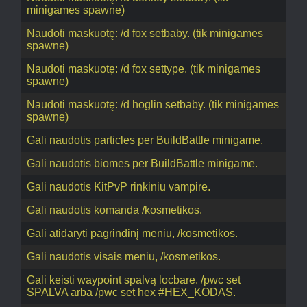
minigames spawne)
Naudoti maskuotę: /d fox setbaby. (tik minigames
spawne)
Naudoti maskuotę: /d fox settype. (tik minigames
spawne)
Naudoti maskuotę: /d hoglin setbaby. (tik minigames
spawne)
Gali naudotis particles per BuildBattle minigame.
Gali naudotis biomes per BuildBattle minigame.
Gali naudotis KitPvP rinkiniu vampire.
Gali naudotis komanda /kosmetikos.
Gali atidaryti pagrindinį meniu, /kosmetikos.
Gali naudotis visais meniu, /kosmetikos.
Gali keisti waypoint spalvą locbare. /pwc set
SPALVA arba /pwc set hex #HEX_KODAS.