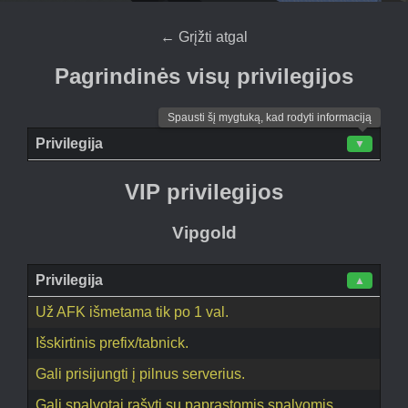
←
Grįžti atgal
Pagrindinės visų privilegijos
Spausti šį mygtuką, kad rodyti informaciją
Privilegija
▼
VIP privilegijos
Vipgold
Privilegija
▲
Už AFK išmetama tik po 1 val.
Išskirtinis prefix/tabnick.
Gali prisijungti į pilnus serverius.
Gali spalvotai rašyti su paprastomis spalvomis.