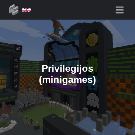
Privilegijos
(minigames)